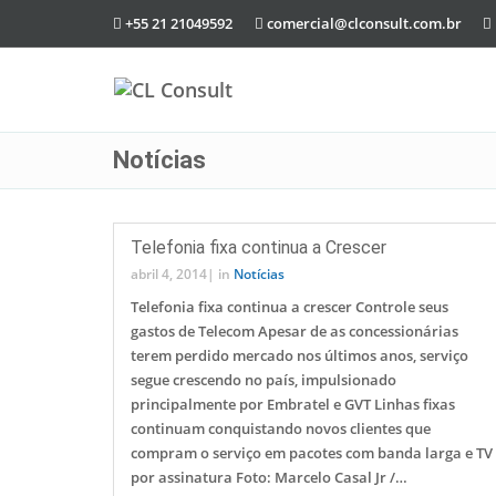
+55 21 21049592
comercial@clconsult.com.br
Notícias
Telefonia fixa continua a Crescer
abril 4, 2014
|
in
Notícias
Telefonia fixa continua a crescer Controle seus
gastos de Telecom Apesar de as concessionárias
terem perdido mercado nos últimos anos, serviço
segue crescendo no país, impulsionado
principalmente por Embratel e GVT Linhas fixas
continuam conquistando novos clientes que
compram o serviço em pacotes com banda larga e TV
por assinatura Foto: Marcelo Casal Jr /…