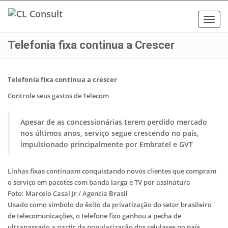
Toggl
navig
Telefonia fixa continua a Crescer
Telefonia fixa continua a crescer
Controle seus gastos de Telecom
Apesar de as concessionárias terem perdido mercado
nos últimos anos, serviço segue crescendo no país,
impulsionado principalmente por Embratel e GVT
Linhas fixas continuam conquistando novos clientes que compram
o serviço em pacotes com banda larga e TV por assinatura
Foto: Marcelo Casal Jr / Agencia Brasil
Usado como símbolo do êxito da privatização do setor brasileiro
de telecomunicações, o telefone fixo ganhou a pecha de
ultrapassado a partir da popularização dos celulares no país,