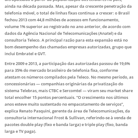
ainda na década passada. Mas, apesar da crescente penetração da
telefonia móvel, o total de linhas fixas continua a crescer: o Brasil
fechou 2013 com 44,8 milhões de acessos em funcionamento,
volume 1% superior ao registrado no ano anterior, de acordo com
dados da Agência Nacional de Telecomunicações (Anatel) e da
consultoria Teleco. A principal razão para esta expansão está no
bom desempenho das chamadas empresas autorizadas, grupo que
inclui Embratel e GVT.
Entre 2009 e 2013, a participação das autorizadas passou de 19,6%
para 35% do mercado brasileiro de telefonia fixa, conforme
atestam os números compilados pela Teleco. No mesmo período, as
concessionárias — companhias originárias da privatização do
sistema Telebras, mais CTBC e Sercomtel — viram seu market share
total encolher 15 pontos percentuais. “O crescimento nos últimos
anos esteve muito sustentado no empacotamento de serviços”,
explica Renato Pasquini, gerente da área de Telecomunicações, da
consultoria internacional Frost & Sullivan, referindo-se à venda de
pacotes double play (fixo e banda larga) e triple play (fixo, banda
larga e TV paga).