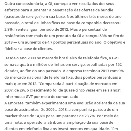
Outra concessionária, a Oi, começa a ver resultados dos seus
esforços para aumentar a penetração das ofertas de bundle
(pacotes de serviços) em sua base. Nos últimos três meses do ano
passado, o total de linhas fixas na base da companhia decresceu
2,8%, frente a igual período de 2012. Mas o percentual de
residências com mais de um produto da Oi alcançou 58% no fim de
2013 — um aumento de 4,7 pontos percentuais no ano. O objetivo é
fidelizar a base de clientes.
Desde o ano 2000 no mercado brasileiro de telefonia fixa, a GVT
somava quatro milhões de linhas em serviço, espalhadas por 152
cidades, ao fim do ano passado. A empresa terminou 2013 com 9%
do mercado nacional de telefonia fixa, dois pontos percentuais a
mais que em 2012. “Comparada à participação de mercado em
2007, de 2%, o crescimento foi de quase cinco vezes em seis anos”,
informou a GVT por meio de comunicado.
A Embratel também experimentou uma evolução acelerada da sua
base de assinantes. De 2009 a 2013, a companhia passou de um
market share de 14,6% para um patamar de 23,7%. Por meio de
uma nota, a operadora atribuiu a ampliação da sua base de
clientes em telefonia fixa aos investimentos em qualidade. “Em