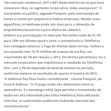
“No mercado residencial, GVT e NET (Embratel) foram as que mais
cresceram. Mas, no segmento corporativo, todas avançaram”. O
incremento se justifica, segundo Pasquini, pela contratação de
linhas e ramais por pequenas e médias empresas. Nesses casos
específicos, os telefones ainda são úteis para a obtenção de
empréstimos bancários e para efeitos de cadastro.
Embora sua participação no mercado fixo tenha caído de 27,1%
para 23% nos últimos quatro anos, a concessionária Telefônica
Vivo conseguiu estancar a fuga de clientes deste serviço. Fechou o
ano passado com 10,75 milhões de acessos de voz fixa, um
crescimento de 1% em relação a 2012. Em termos percentuais, foi o
mercado corporativo que impulsionou o resultado da Telefônica
Vivo, com 3,7% de expansão da base de clientes no período,
conforme atestam os resultados do quarto trimestre de 2013.
“A telefonia fixa ficou muito comoditizada”, resume Pasquini, da
Frost & Sullivan. “A TV paga ainda não deslanchou entre as
operadoras. E a tecnologia ADSL [que permite a transmissão de
dados em alta velocidade pela linha telefônica] ficou defasada.
Com isso, as autorizadas acabaram roubando mercado das
concessionárias”.