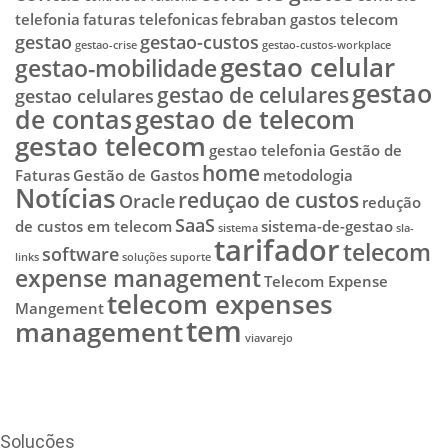
telefonia
faturas telefonicas
febraban
gastos telecom
gestao
gestao-custos
gestao-crise
gestao-custos-workplace
gestao celular
gestao-mobilidade
gestao
gestao de celulares
gestao celulares
de contas
gestao de telecom
gestao telecom
gestao telefonia
Gestão de
home
Faturas
Gestão de Gastos
metodologia
Notícias
reduçao de custos
Oracle
redução
SaaS
de custos em telecom
sistema-de-gestao
sistema
sla-
tarifador
telecom
software
links
soluções
suporte
expense management
Telecom Expense
telecom expenses
Mangement
tem
management
viavarejo
Soluções