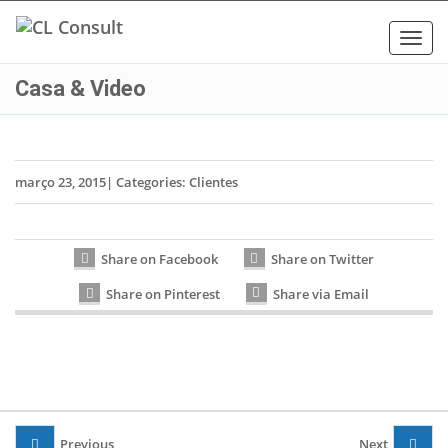
Toggl
navig
Casa & Video
março 23, 2015
|
Categories:
Clientes
Share on Facebook
Share on Twitter
Share on Pinterest
Share via Email
Previous
Next