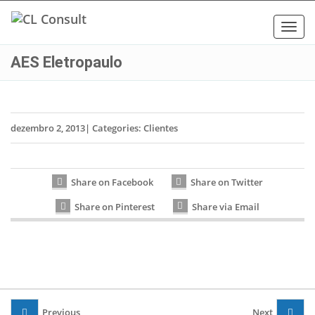
Toggl
navig
AES Eletropaulo
dezembro 2, 2013
|
Categories:
Clientes
Share on Facebook
Share on Twitter
Share on Pinterest
Share via Email
Previous
Next