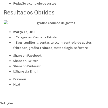
Redução e controle de custos
Resultados Obtidos
março 17, 2015
|
Categories:
Casos de Estudo
|
Tags:
auditoria
,
contas-telecom
,
controle-de-gastos
,
febraban
,
grafico-reducao
,
metodologia
,
software
Share on Facebook
Share on Twitter
Share on Pinterest
Share via Email
Previous
Next
Soluções